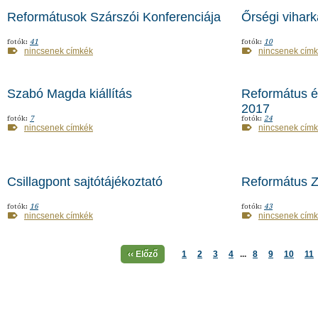
Reformátusok Szárszói Konferenciája
Őrségi vihar
fotók:
41
fotók:
10
nincsenek címkék
nincsenek cím
Szabó Magda kiállítás
Református é
2017
fotók:
7
fotók:
24
nincsenek címkék
nincsenek cím
Csillagpont sajtótájékoztató
Református Z
fotók:
16
fotók:
43
nincsenek címkék
nincsenek cím
‹‹ Előző
1
2
3
4
...
8
9
10
11