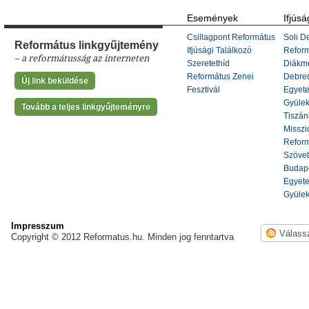
Események
Ifjúsá
Csillagpont Református
Soli De
Református linkgyűjtemény
Ifjúsági Találkozó
Refor
– a reformátusság az interneten
Szeretethíd
Diákm
Református Zenei
Debrec
Új link beküldése
Fesztivál
Egyete
Gyülek
Tovább a teljes linkgyűjteményre
Tiszáni
Misszi
Reform
Szöve
Budape
Egyete
Gyülek
Impresszum
Copyright © 2012 Reformatus.hu. Minden jog fenntartva