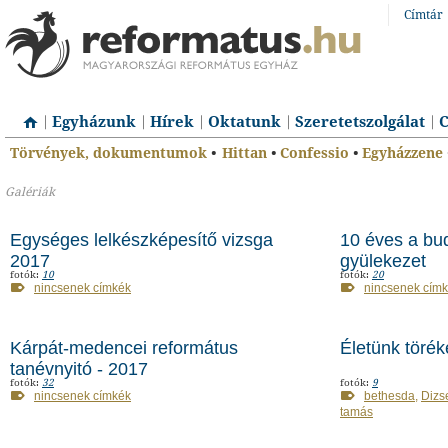
Címtár
Egyházunk
Hírek
Oktatunk
Szeretetszolgálat
C
Törvények, dokumentumok
•
Hittan
•
Confessio
•
Egyházzene
Galériák
Egységes lelkészképesítő vizsga
10 éves a bud
2017
gyülekezet
fotók:
10
fotók:
20
nincsenek címkék
nincsenek cím
Kárpát-medencei református
Életünk töré
tanévnyitó - 2017
fotók:
32
fotók:
9
nincsenek címkék
bethesda
,
Dizs
tamás