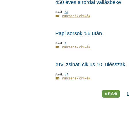
450 éves a tordai vallásbéke
fotók:
30
nincsenek címkék
Papi sorsok '56 után
fotók:
9
nincsenek címkék
XIV. zsinati ciklus 10. ülésszak
fotók:
41
nincsenek címkék
‹‹ Előző
1