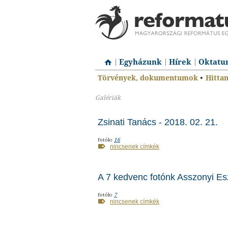
Egyházunk
Hírek
Oktatu
Törvények, dokumentumok
•
Hitta
Galériák
Zsinati Tanács - 2018. 02. 21.
fotók:
16
nincsenek címkék
A 7 kedvenc fotónk Asszonyi Esz
fotók:
7
nincsenek címkék