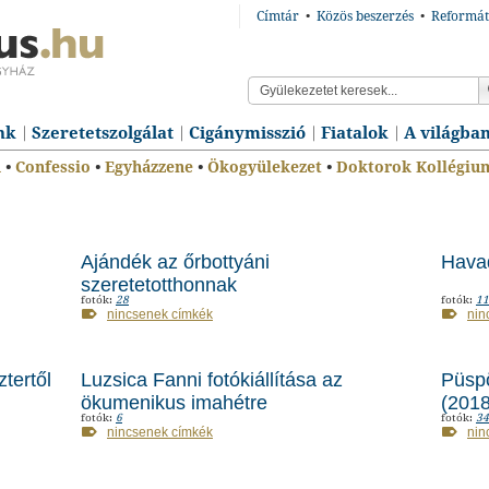
Címtár
•
Közös beszerzés
•
Reformát
nk
Szeretetszolgálat
Cigánymisszió
Fiatalok
A világba
n
•
Confessio
•
Egyházzene
•
Ökogyülekezet
•
Doktorok Kollégiu
Ajándék az őrbottyáni
Havad
szeretetotthonnak
fotók:
28
fotók:
11
nincsenek címkék
nin
tertől
Luzsica Fanni fotókiállítása az
Püsp
ökumenikus imahétre
(2018
fotók:
6
fotók:
34
nincsenek címkék
nin