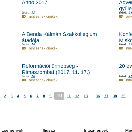
Anno 2017
Adven
gyül
fotók:
12
fotók:
28
nincsenek címkék
adv
A Benda Kálmán Szakkollégium
Konfe
átadója
Misko
fotók:
16
fotók:
39
nincsenek címkék
nin
Reformációi ünnepség -
20 é
Rimaszombat (2017. 11. 17.)
fotók:
16
fotók:
11
nincsenek címkék
nin
10
2
3
4
5
6
7
8
9
11
12
13
...
36
37
38
39
Események
Ifjúság
Intézmények
Méd