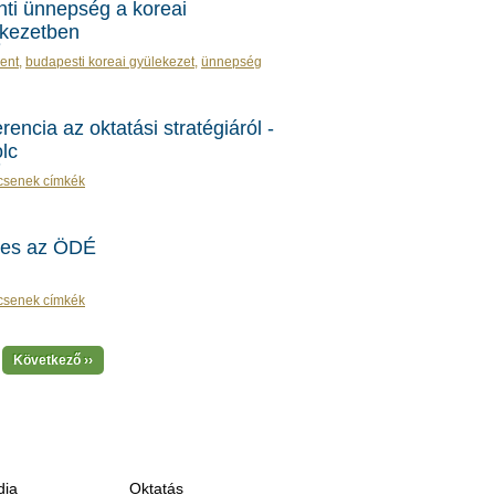
ti ünnepség a koreai
ekezetben
ent
,
budapesti koreai gyülekezet
,
ünnepség
rencia az oktatási stratégiáról -
lc
csenek címkék
ves az ÖDÉ
csenek címkék
Következő ››
ia
Oktatás