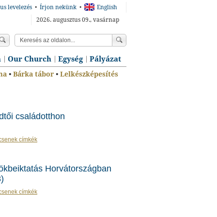
us levelezés
•
Írjon nekünk
•
English
2026. augusztus 09., vasárnap
n
Our Church
Egység
Pályázat
ma
•
Bárka tábor
•
Lelkészképesítés
tői családotthon
csenek címkék
ökbeiktatás Horvátországban
)
csenek címkék