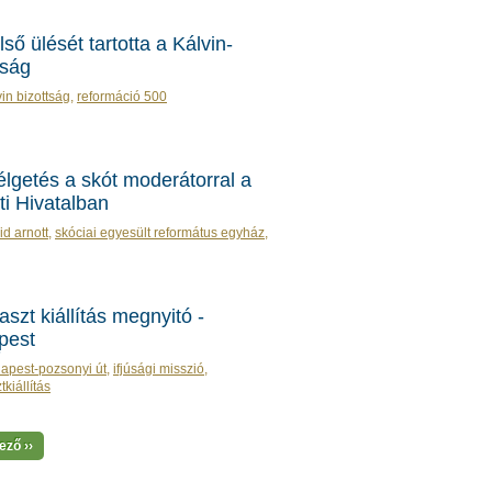
lső ülését tartotta a Kálvin-
tság
vin bizottság
,
reformáció 500
lgetés a skót moderátorral a
ti Hivatalban
id arnott
,
skóciai egyesült református egyház
,
aszt kiállítás megnyitó -
pest
apest-pozsonyi út
,
ifjúsági misszió
,
tkiállítás
ző ››