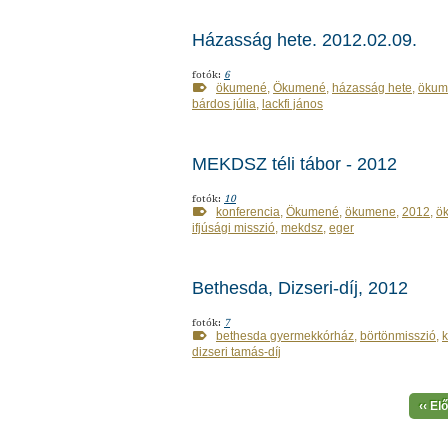
Házasság hete. 2012.02.09.
fotók:
6
ökumené
,
Ökumené
,
házasság hete
,
ökum
bárdos júlia
,
lackfi jános
MEKDSZ téli tábor - 2012
fotók:
10
konferencia
,
Ökumené
,
ökumene
,
2012
,
ö
ifjúsági misszió
,
mekdsz
,
eger
Bethesda, Dizseri-díj, 2012
fotók:
7
bethesda gyermekkórház
,
börtönmisszió
,
k
dizseri tamás-díj
‹‹ El