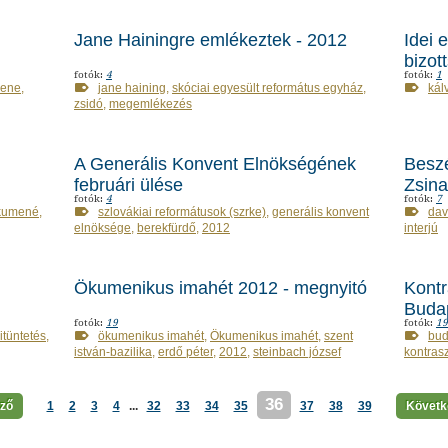
Jane Hainingre emlékeztek - 2012
Idei e
bizot
fotók:
4
fotók:
1
ene
,
jane haining
,
skóciai egyesült református egyház
,
kál
zsidó
,
megemlékezés
A Generális Konvent Elnökségének
Beszé
februári ülése
Zsina
fotók:
4
fotók:
7
kumené
,
szlovákiai reformátusok (szrke)
,
generális konvent
dav
elnöksége
,
berekfürdő
,
2012
interjú
Ökumenikus imahét 2012 - megnyitó
Kontr
Buda
fotók:
19
fotók:
19
itüntetés
,
ökumenikus imahét
,
Ökumenikus imahét
,
szent
bud
istván-bazilika
,
erdő péter
,
2012
,
steinbach józsef
kontrasz
36
őző
1
2
3
4
...
32
33
34
35
37
38
39
Követke