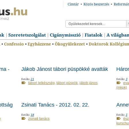
Címtár
•
Közös beszerzés
•
Reformát
nk
Szeretetszolgálat
Cigánymisszió
Fiatalok
A világba
n
•
Confessio
•
Egyházzene
•
Ökogyülekezet
•
Doktorok Kollégiu
ma -
Jákob Jánost tábori püspökké avatták
Három
fotók:
21
fotók:
3
tábori lelkészség
,
tábori püspök
,
jákob jános
eva
(mkpk)
ottság
Zsinati Tanács - 2012. 02. 22.
Annet
fotók:
18
fotók:
5
y
zsinati tanács
ész
kurschu