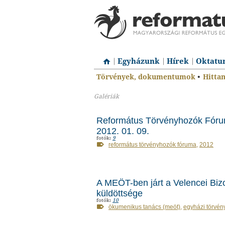
Egyházunk
Hírek
Oktatu
Törvények, dokumentumok
•
Hitta
Galériák
Református Törvényhozók Fóru
2012. 01. 09.
fotók:
9
református törvényhozók fóruma
,
2012
A MEÖT-ben járt a Velencei Biz
küldöttsége
fotók:
10
ökumenikus tanács (meöt)
,
egyházi törvén