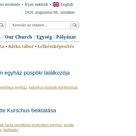
us levelezés
•
Írjon nekünk
•
English
2026. augusztus 08., szombat
n
Our Church
Egység
Pályázat
ma
•
Bárka tábor
•
Lelkészképesítés
 egyház püspöki találkozója
ngélikus egyház
,
katolikus püspöki konferencia
te Kurschus beiktatása
ak-rajna vesztfáliai protestáns egyház
,
anette
s
,
beiktatás