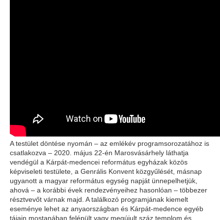
A testület döntése nyomán – az emlékév programsorozatához is
csatlakozva – 2020. május 22-én Marosvásárhely láthatja
vendégül a Kárpát-medencei református egyházak közös
képviseleti testülete, a Genrális Konvent közgyűlését, másnap
ugyanott a magyar református egység napját ünnepelhetjük,
ahová – a korábbi évek rendezvényeihez hasonlóan – többezer
résztvevőt várnak majd. A találkozó programjának kiemelt
eseménye lehet az anyaországban és Kárpát-medence egyéb
tájain mostanában felépült vagy megújult száz templom és