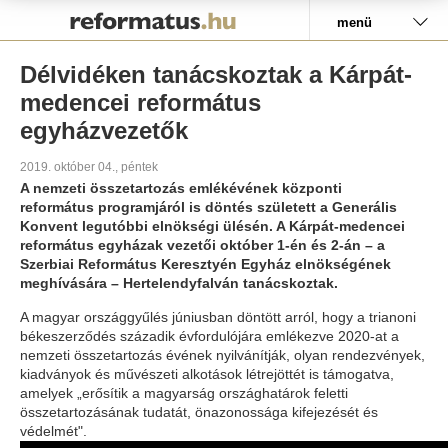
Pályázat
menü
Délvidéken tanácskoztak a Kárpát-
medencei református
egyházvezetők
2019. október 04., péntek
A nemzeti összetartozás emlékévének központi
református programjáról is döntés született a Generális
Konvent legutóbbi elnökségi ülésén. A Kárpát-medencei
református egyházak vezetői október 1-én és 2-án – a
Szerbiai Református Keresztyén Egyház elnökségének
meghívására – Hertelendyfalván tanácskoztak.
A magyar országgyűlés júniusban döntött arról, hogy a trianoni
békeszerződés századik évfordulójára emlékezve 2020-at a
nemzeti összetartozás évének nyilvánítják, olyan rendezvények,
kiadványok és művészeti alkotások létrejöttét is támogatva,
amelyek „erősítik a magyarság országhatárok feletti
összetartozásának tudatát, önazonossága kifejezését és
védelmét".