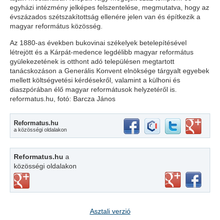
egyházi intézmény jelképes felszentelése, megmutatva, hogy az
évszázados szétszakítottság ellenére jelen van és építkezik a
magyar református közösség.
Az 1880-as években bukovinai székelyek betelepítésével
létrejött és a Kárpát-medence legdélibb magyar református
gyülekezetének is otthont adó településen megtartott
tanácskozáson a Generális Konvent elnöksége tárgyalt egyebek
mellett költségvetési kérdésekről, valamint a külhoni és
diaszpórában élő magyar reformátusok helyzetéről is.
reformatus.hu, fotó: Barcza János
Reformatus.hu
a közösségi oldalakon
Reformatus.hu
a
közösségi oldalakon
Asztali verzió