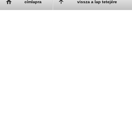
címlapra
vissza a lap tetejére