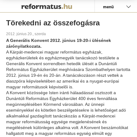
Pályázat
menü
Törekedni az összefogásra
2012. június 20., szerda
A Generális Konvent 2012. június 19-20-i ülésének
zárónyilatkozata.
A Kárpát-medencei magyar református egyházak,
egyházkerületek és egyházmegyék tanácskozó testülete a
Generális Konvent sorrendben hetedik ülését a Dunántúli
Református Egyházkerület meghívására Szombathelyen tartotta
2012. június 19-én és 20-án. A tanácskozáson részt vettek a
diaszpóra képviseletében az amerikai és a nyugat-európai
magyar reformátusok képviselői is.
A Konvent közössége Isten iránti hálaadással osztozott a
Dunántúli Református Egyházkerület 400 éves fennállása
megünneplésében Körmend városában. Az ünnepi
eseményekkel és kötetlen beszélgetésekre is lehetőséget adó
alkalmakkal gazdagított tanácskozás a Kárpát-medencei
magyar reformátusság egysége megjelenésének és
megélésének különleges alkalma volt. A Konvent beszámolókat
hallgatott meg a magyar református egység elmúlt egy