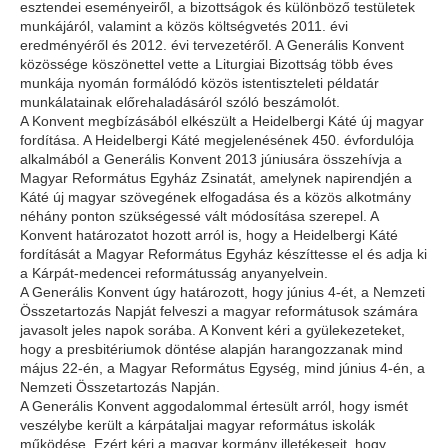
esztendei eseményeiről, a bizottságok és különböző testületek
munkájáról, valamint a közös költségvetés 2011. évi
eredményéről és 2012. évi tervezetéről. A Generális Konvent
közössége köszönettel vette a Liturgiai Bizottság több éves
munkája nyomán formálódó közös istentiszteleti példatár
munkálatainak előrehaladásáról szóló beszámolót.
A Konvent megbízásából elkészült a Heidelbergi Káté új magyar
fordítása. A Heidelbergi Káté megjelenésének 450. évfordulója
alkalmából a Generális Konvent 2013 júniusára összehívja a
Magyar Református Egyház Zsinatát, amelynek napirendjén a
Káté új magyar szövegének elfogadása és a közös alkotmány
néhány ponton szükségessé vált módosítása szerepel. A
Konvent határozatot hozott arról is, hogy a Heidelbergi Káté
fordítását a Magyar Református Egyház készíttesse el és adja ki
a Kárpát-medencei reformátusság anyanyelvein.
A Generális Konvent úgy határozott, hogy június 4-ét, a Nemzeti
Összetartozás Napját felveszi a magyar reformátusok számára
javasolt jeles napok sorába. A Konvent kéri a gyülekezeteket,
hogy a presbitériumok döntése alapján harangozzanak mind
május 22-én, a Magyar Református Egység, mind június 4-én, a
Nemzeti Összetartozás Napján.
A Generális Konvent aggodalommal értesült arról, hogy ismét
veszélybe került a kárpátaljai magyar református iskolák
működése. Ezért kéri a magyar kormány illetékeseit, hogy