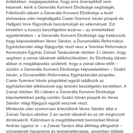
érdekében, megtapasztalva, hogy erre önerejükből nem
képesek, kérik a Generális Konvent Elnöksége segítségét.
Félixfürdői ülésén a Generális Konvent Elnöksége a levél
elolvasása után meghallgatta Csete-Szemesi István püspök és
Hallgató Imre főgondnok beszámolóját és véleményét. Ezt
követően a hosszú beszélgetést lezárva – az érintettekkel
egyetértésben – a Generális Konvent Elnöksége úgy határozott,
hogy képviseletében Veres Sándor, a Dunamelléki Református
Egyházkerület világi főjegyzője részt vesz a Szerbiai Református
Keresztyén Egyház Zsinati Tanácsának október 2-i ülésén, hogy
segítsen a zsinat ülésének előkészítésében. Az Elnökség ülésén
abban is megállapodás született, hogy a zsinat ülése előtt –
szintén a Generális Konvent Elnöksége képviseletében – Szabó
István, a Dunamelléki Református Egyházkerület püspöke,
Csete-Szemesi István püspökkel együtt találkozik az
egyházkerület lelkészeivel egy testvéri beszélgetés keretében. A
Zsinat október 30-i ülésén a Generális Konvent Elnöksége
képviseletében pedig szintén Szabó István püspök és Veres
Sándor világi főjegyző együtt vesznek részt.
Mindezek után szomorúan értesültünk Veres Sándor által a
Zsinati Tanács október 2-án tartott üléséről és az ott meghozott
döntésekről. Különösen is megdöbbentett bennünket Molnár
András ügyész úr – a Zsinati Tanács által állítólag elfogadott –
szövegének hangneme és testvérietlensége, amelyben többek