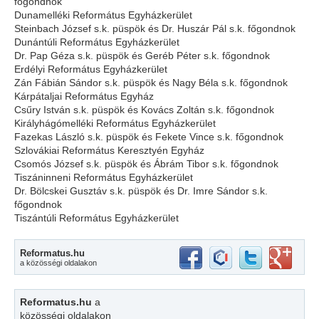
főgondnok
Dunamelléki Református Egyházkerület
Steinbach József s.k. püspök és Dr. Huszár Pál s.k. főgondnok
Dunántúli Református Egyházkerület
Dr. Pap Géza s.k. püspök és Geréb Péter s.k. főgondnok
Erdélyi Református Egyházkerület
Zán Fábián Sándor s.k. püspök és Nagy Béla s.k. főgondnok
Kárpátaljai Református Egyház
Csűry István s.k. püspök és Kovács Zoltán s.k. főgondnok
Királyhágómelléki Református Egyházkerület
Fazekas László s.k. püspök és Fekete Vince s.k. főgondnok
Szlovákiai Református Keresztyén Egyház
Csomós József s.k. püspök és Ábrám Tibor s.k. főgondnok
Tiszáninneni Református Egyházkerület
Dr. Bölcskei Gusztáv s.k. püspök és Dr. Imre Sándor s.k.
főgondnok
Tiszántúli Református Egyházkerület
Reformatus.hu
a közösségi oldalakon
Reformatus.hu
a
közösségi oldalakon