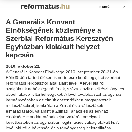
Pályázat
menü
A Generális Konvent
Elnökségének közleménye a
Szerbiai Református Keresztyén
Egyházban kialakult helyzet
kapcsán
2010. október 22.
A Generális Konvent Elnöksége 2010. szeptember 20-21-én
Félixfürdőn tartott ülésén ismertetésre került egy, hét szerbiai
református lelkipásztor által aláírt levél. A levél aláírói
szolgálatuk nehézségeiről írnak, szóvá teszik a lelkészhiányt és
ebből fakadó túlterheltségüket. A levél továbbá szól az egyház
kormányzásában az elmúlt esztendőkben megtapasztalt
mulasztásokról, konkrétan a Zsinat és a választások
elmaradásáról, valamint a Zsinati Tanács és az egyház
elnöksége mandátumának lejárt voltáról, amelynek
következtében az egyházban legitimációs válság alakult ki. A
levél aláírói a békesség és a törvényesség helyreállítása