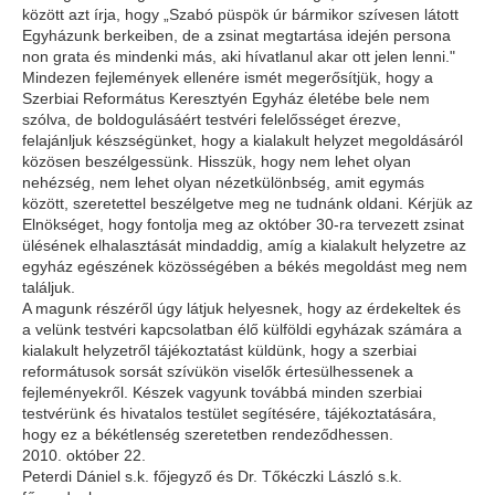
között azt írja, hogy „Szabó püspök úr bármikor szívesen látott
Egyházunk berkeiben, de a zsinat megtartása idején persona
non grata és mindenki más, aki hívatlanul akar ott jelen lenni."
Mindezen fejlemények ellenére ismét megerősítjük, hogy a
Szerbiai Református Keresztyén Egyház életébe bele nem
szólva, de boldogulásáért testvéri felelősséget érezve,
felajánljuk készségünket, hogy a kialakult helyzet megoldásáról
közösen beszélgessünk. Hisszük, hogy nem lehet olyan
nehézség, nem lehet olyan nézetkülönbség, amit egymás
között, szeretettel beszélgetve meg ne tudnánk oldani. Kérjük az
Elnökséget, hogy fontolja meg az október 30-ra tervezett zsinat
ülésének elhalasztását mindaddig, amíg a kialakult helyzetre az
egyház egészének közösségében a békés megoldást meg nem
találjuk.
A magunk részéről úgy látjuk helyesnek, hogy az érdekeltek és
a velünk testvéri kapcsolatban élő külföldi egyházak számára a
kialakult helyzetről tájékoztatást küldünk, hogy a szerbiai
reformátusok sorsát szívükön viselők értesülhessenek a
fejleményekről. Készek vagyunk továbbá minden szerbiai
testvérünk és hivatalos testület segítésére, tájékoztatására,
hogy ez a békétlenség szeretetben rendeződhessen.
2010. október 22.
Peterdi Dániel s.k. főjegyző és Dr. Tőkéczki László s.k.